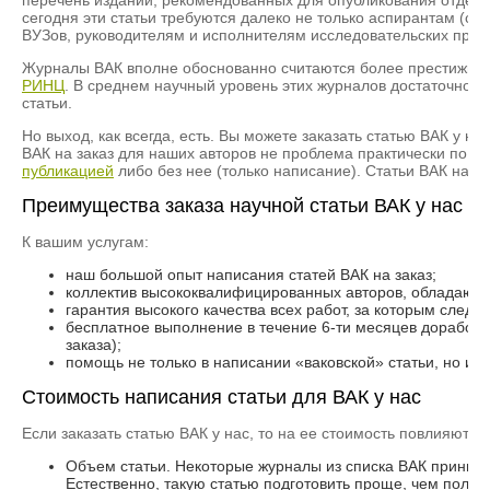
перечень изданий, рекомендованных для опубликования отдель
сегодня эти статьи требуются далеко не только аспирантам (с
ВУЗов, руководителям и исполнителям исследовательских проек
Журналы ВАК вполне обоснованно считаются более престижным
РИНЦ
. В среднем научный уровень этих журналов достаточно вы
статьи.
Но выход, как всегда, есть. Вы можете заказать статью ВАК у 
ВАК на заказ для наших авторов не проблема практически по лю
публикацией
либо без нее (только написание). Статьи ВАК на з
Преимущества заказа научной статьи ВАК у нас
К вашим услугам:
наш большой опыт написания статей ВАК на заказ;
коллектив высококвалифицированных авторов, обладающи
гарантия высокого качества всех работ, за которым следи
бесплатное выполнение в течение 6-ти месяцев доработок
заказа);
помощь не только в написании «ваковской» статьи, но и в
Стоимость написания статьи для ВАК у нас
Если заказать статью ВАК у нас, то на ее стоимость повлияют та
Объем статьи. Некоторые журналы из списка ВАК принимаю
Естественно, такую статью подготовить проще, чем полн