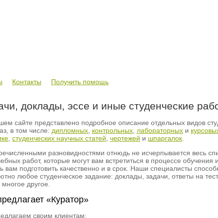
ы
Контакты
Получить помощь
ачи, доклады, эссе и иные студенческие раб
шем сайте представлено подробное описание отдельных видов сту
аз, в том числе:
дипломных
,
контрольных
,
лабораторных
и
курсовы
ике
,
студенческих научных статей
,
чертежей
и
шпаргалок
.
речисленными разновидностями отнюдь не исчерпывается весь спи
чебных работ, которые могут вам встретиться в процессе обучения 
ь вам подготовить качественно и в срок. Наши специалисты способ
ютно любое студенческое задание: доклады, задачи, ответы на тес
и многое другое.
предлагает «Куратор»
едлагаем своим клиентам: