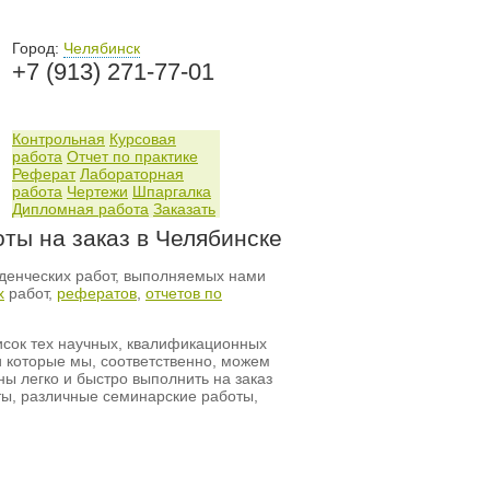
Город:
Челябинск
+7 (913) 271-77-01
Контрольная
Курсовая
работа
Отчет по практике
Реферат
Лабораторная
работа
Чертежи
Шпаргалка
Дипломная работа
Заказать
оты на заказ в Челябинске
денческих работ, выполняемых нами
х
работ,
рефератов
,
отчетов по
сок тех научных, квалификационных
и которые мы, соответственно, можем
ны легко и быстро выполнить на заказ
ты, различные семинарские работы,