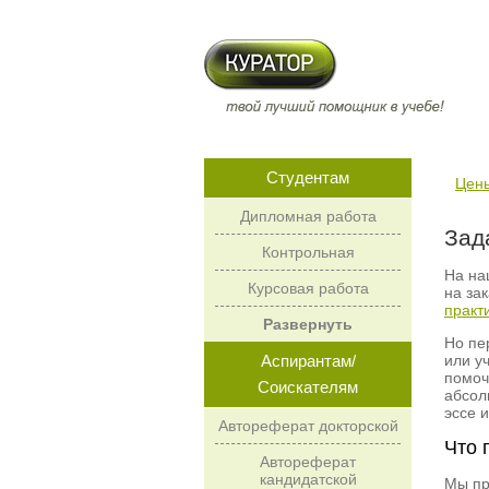
Студентам
Цен
Дипломная работа
Зад
Контрольная
На на
Курсовая работа
на зак
практ
Развернуть
Но пе
Аспирантам/
или у
помоч
Соискателям
абсол
эссе 
Автореферат докторской
Что 
Автореферат
кандидатской
Мы пр