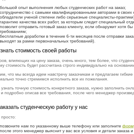
большой опыт выполнения любых студенческих работ на заказ;
сотрудничество с самыми квалифицированными авторами в своих об
обладатели ученой степени либо серьезные специалисты-практики)
гарантию качества всех работ, за которым следит специальный отд
позволит отправить готовый заказ клиенту, если обнаружит хотя б
требованиям;
бесплатные доработки в течение 6-ти месяцев после отправки заказ
выходят за рамки первоначальных требований).
узнать стоимость своей работы
ров, влияющих на цену заказа, очень много, тем более, что студе
му стоимость будет рассчитана строго индивидуально на основани
им, что мы всегда идем навстречу заказчикам и предлагаем гибкие
мально точно стремимся исполнить все их пожелания.
 узнать точную стоимость конкретного заказа, нужно заполнить онл
 и подробно описав все требования, после чего менеджер произвед
заказать студенческую работу у нас
 просто:
позвоните нам по указанному выше телефону или заполните
форму
после этого менеджер выяснит у вас все условия и детали заказа и